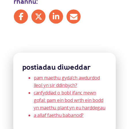
rhannu:
Share on Facebook
Share on X
Share on LinkedIn
Share by mail
postiadau diweddar
pam maethu gyda’ch awdurdod
lleol yn sir ddinbych?
canfyddiad o bobl ifanc mewn
gofal: pam ein bod wrth ein bodd
yn maethu plant yn eu harddegau
a allaf faethu babanod?