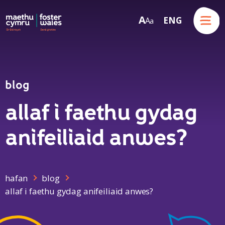
Menu
A
ENG
A
a
Skip to content
blog
allaf i faethu gydag
anifeiliaid anwes?
hafan
blog
allaf i faethu gydag anifeiliaid anwes?