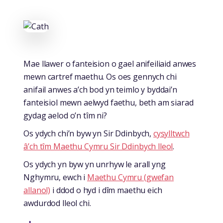
Mae llawer o fanteision o gael anifeiliaid anwes
mewn cartref maethu. Os oes gennych chi
anifail anwes a’ch bod yn teimlo y byddai’n
fanteisiol mewn aelwyd faethu, beth am siarad
gydag aelod o’n tîm ni?
Os ydych chi’n byw yn Sir Ddinbych,
cysylltwch
â’ch tîm Maethu Cymru Sir Ddinbych lleol
.
Os ydych yn byw yn unrhyw le arall yng
Nghymru, ewch i
Maethu Cymru (gwefan
allanol)
i ddod o hyd i dîm maethu eich
awdurdod lleol chi.