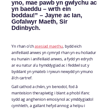
yno, mae pawb yn gwlychu ac
yn baeddu – wrth ein
boddau!” – Jayne ac Ian,
Gofalwyr Maeth, Sir
Ddinbych.
Yn rhan o’ch
asesiad maethu
, bydd eich
anifeiliaid anwes yn cymryd rhan yn eu holiadur
eu hunain i anifeiliaid anwes, a fydd yn edrych
ar eu natur a’u hymddygiad ac i feddwl sut y
byddant yn ymateb i rywun newydd yn ymuno
â’ch cartref.
Gall cathod a chŵn, yn benodol, fod â
manteision therapiwtig i blant a phobl ifanc
sydd ag anghenion emosiynol ac ymddygiadol
cymhleth, a gallant hefyd annog a helpu i