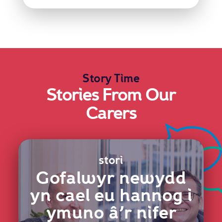
Story Time
Stories From Our
Carers
stori
Gofalwyr newydd
yn cael eu hannog i
ymuno â’r nifer