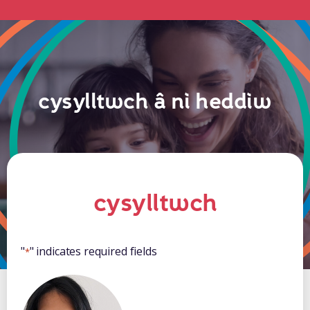
cysylltwch â ni heddiw
cysylltwch
"
" indicates required fields
*