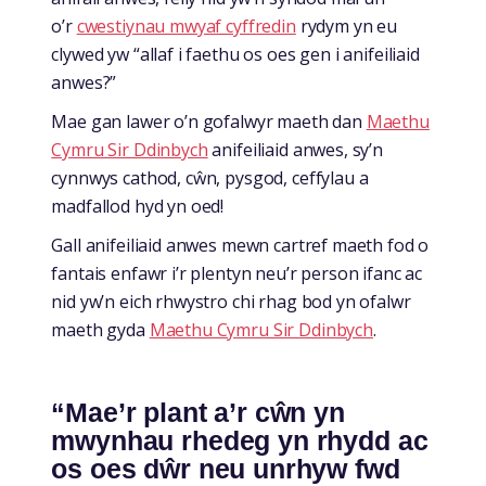
o’r
cwestiynau mwyaf cyffredin
rydym yn eu
clywed yw “allaf i faethu os oes gen i anifeiliaid
anwes?”
Mae gan lawer o’n gofalwyr maeth dan
Maethu
Cymru Sir Ddinbych
anifeiliaid anwes, sy’n
cynnwys cathod, cŵn, pysgod, ceffylau a
madfallod hyd yn oed!
Gall anifeiliaid anwes mewn cartref maeth fod o
fantais enfawr i’r plentyn neu’r person ifanc ac
nid yw’n eich rhwystro chi rhag bod yn ofalwr
maeth gyda
Maethu Cymru Sir Ddinbych
.
“Mae’r plant a’r cŵn yn
mwynhau rhedeg yn rhydd ac
os oes dŵr neu unrhyw fwd