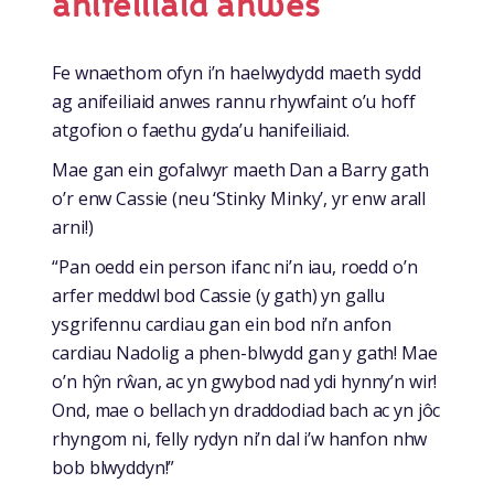
anifeiliaid anwes
Fe wnaethom ofyn i’n haelwydydd maeth sydd
ag anifeiliaid anwes rannu rhywfaint o’u hoff
atgofion o faethu gyda’u hanifeiliaid.
Mae gan ein gofalwyr maeth Dan a Barry gath
o’r enw Cassie (neu ‘Stinky Minky’, yr enw arall
arni!)
“Pan oedd ein person ifanc ni’n iau, roedd o’n
arfer meddwl bod Cassie (y gath) yn gallu
ysgrifennu cardiau gan ein bod ni’n anfon
cardiau Nadolig a phen-blwydd gan y gath! Mae
o’n hŷn rŵan, ac yn gwybod nad ydi hynny’n wir!
Ond, mae o bellach yn draddodiad bach ac yn jôc
rhyngom ni, felly rydyn ni’n dal i’w hanfon nhw
bob blwyddyn!”