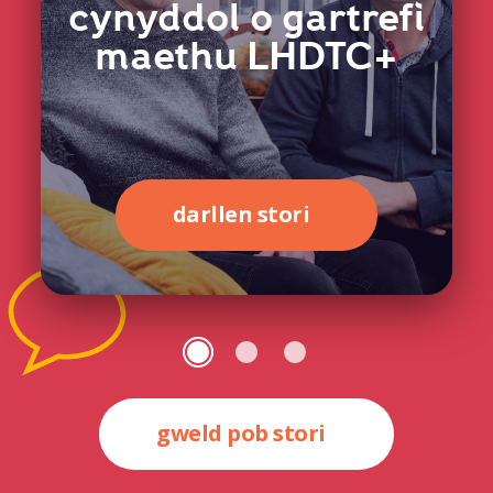
cynyddol o gartrefi
maethu LHDTC+
darllen stori
gweld pob stori