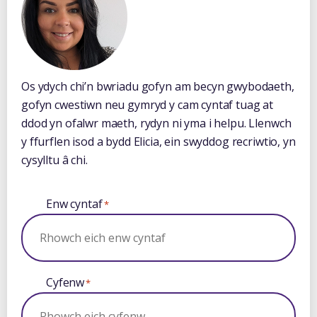
Os ydych chi’n bwriadu gofyn am becyn gwybodaeth,
gofyn cwestiwn neu gymryd y cam cyntaf tuag at
ddod yn ofalwr maeth, rydyn ni yma i helpu. Llenwch
y ffurflen isod a bydd Elicia, ein swyddog recriwtio, yn
cysylltu â chi.
Enw cyntaf
*
Cyfenw
*