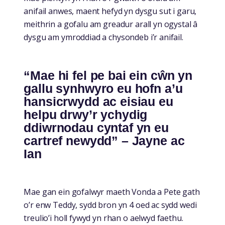
anifail anwes, maent hefyd yn dysgu sut i garu,
meithrin a gofalu am greadur arall yn ogystal â
dysgu am ymroddiad a chysondeb i’r anifail.
“Mae hi fel pe bai ein cŵn yn
gallu synhwyro eu hofn a’u
hansicrwydd ac eisiau eu
helpu drwy’r ychydig
ddiwrnodau cyntaf yn eu
cartref newydd” – Jayne ac
Ian
Mae gan ein gofalwyr maeth Vonda a Pete gath
o’r enw Teddy, sydd bron yn 4 oed ac sydd wedi
treulio’i holl fywyd yn rhan o aelwyd faethu.