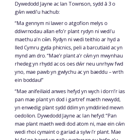
Dywedodd Jayne ac Ian Townson, sydd â 3 o
gŵn wedi’u hachub:
“Ma gennym ni lawer o atgofion melys o
ddiwrnodau allan efo’r plant rydyn ni wedi’u
maethu a’n cŵn. Rydyn ni wedi teithio ar hyd a
lled Cymru gyda phicnics, peli a barcutiaid ac yn
mynd am dro. “Mae’r plant a’r cŵn yn mwynhau
rhedeg yn rhydd ac os oes dŵr neu unrhyw fwd
yno, mae pawb yn gwlychu ac yn baeddu – wrth
ein boddau!”
“Mae anifeiliaid anwes hefyd yn wych i dorri’r ias
pan mae plant yn dod i gartref maeth newydd,
yn enwedig plant sydd ddim yn ymddiried mewn
oedolion. Dywedodd Jayne ac Ian hefyd: “Pan
mae plant maeth wedi dod atom ni, mae ein cŵn
wedi rhoi cymaint o gariad a sylw i’r plant. Mae