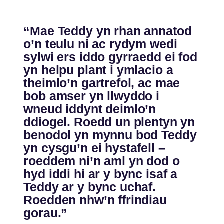
“Mae Teddy yn rhan annatod
o’n teulu ni ac rydym wedi
sylwi ers iddo gyrraedd ei fod
yn helpu plant i ymlacio a
theimlo’n gartrefol, ac mae
bob amser yn llwyddo i
wneud iddynt deimlo’n
ddiogel. Roedd un plentyn yn
benodol yn mynnu bod Teddy
yn cysgu’n ei hystafell –
roeddem ni’n aml yn dod o
hyd iddi hi ar y bync isaf a
Teddy ar y bync uchaf.
Roedden nhw’n ffrindiau
gorau.”