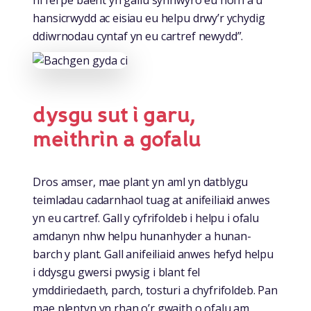
hi fel pe baent yn gallu synhwyro eu hofn a’u
hansicrwydd ac eisiau eu helpu drwy’r ychydig
ddiwrnodau cyntaf yn eu cartref newydd”.
dysgu sut i garu,
meithrin a gofalu
Dros amser, mae plant yn aml yn datblygu
teimladau cadarnhaol tuag at anifeiliaid anwes
yn eu cartref. Gall y cyfrifoldeb i helpu i ofalu
amdanyn nhw helpu hunanhyder a hunan-
barch y plant. Gall anifeiliaid anwes hefyd helpu
i ddysgu gwersi pwysig i blant fel
ymddiriedaeth, parch, tosturi a chyfrifoldeb. Pan
mae plentyn yn rhan o’r gwaith o ofalu am