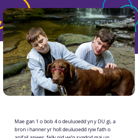
Mae gan 1 o bob 4 o deuluoedd yn y DU gi, a
bron i hanner yr holl deuluoedd ryw fath o
anifail anwes, felly nid yw’n syndod mai un