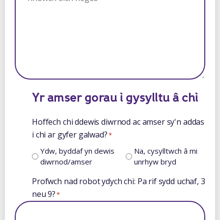
Yr amser gorau i gysylltu â chi
Hoffech chi ddewis diwrnod ac amser sy'n addas
i chi ar gyfer galwad?
*
Ydw, byddaf yn dewis
Na, cysylltwch â mi
diwrnod/amser
unrhyw bryd
Profwch nad robot ydych chi: Pa rif sydd uchaf, 3
neu 9?
*